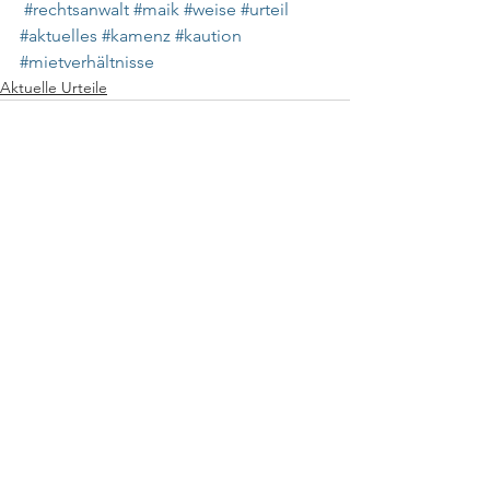
#rechtsanwalt
#maik
#weise
#urteil
#aktuelles
#kamenz
#kaution
#mietverhältnisse
Aktuelle Urteile
Alle ansehen
Aktuelle Beiträge